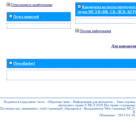
Относящиеся конференции
Кандидаты на посты председател
групп МСЭ-R (ИК, СК, ПСК, КГР)
Отдел новостей
Прочая информация
Для контакто
[Newsflashes]
Подняться в верхнюю часть
-
Обратная связь
-
Информация для контактов
-
Знак охраны
авторского права © МСЭ 2026
Все права сохранены
По вопросам, связанным с этой страницей, обращаться :
Координатор Web-страницы МСЭ-
R
Обновлено : 2013-01-30