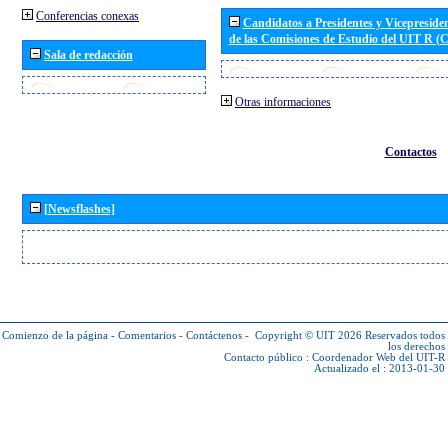
Conferencias conexas
Candidatos a Presidentes y Vicepreside
de las Comisiones de Estudio del UIT R 
Sala de redacción
Otras informaciones
Contactos
[Newsflashes]
Comienzo de la página
-
Comentarios
-
Contáctenos
-
Copyright © UIT 2026
Reservados todos
los derechos
Contacto público :
Coordenador Web del UIT-R
Actualizado el : 2013-01-30