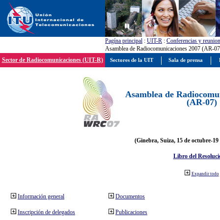
Pagína principal
:
UIT-R
:
Conferencias y reunio
Asamblea de Radiocomunicaciones 2007 (AR-07
Sector de Radiocomunicaciones (UIT-R)
Sectores de la UIT
Sala de prensa
Asamblea de Radiocomun
(AR-07)
(Ginebra, Suiza, 15 de octubre-19
Libro del Resoluci
Expandir todo
Información general
Documentos
Inscripción de delegados
Publicaciones