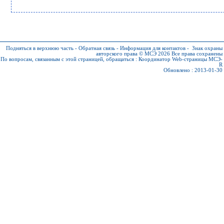
Подняться в верхнюю часть
-
Обратная связь
-
Информация для контактов
-
Знак охраны
авторского права © МСЭ 2026
Все права сохранены
По вопросам, связанным с этой страницей, обращаться :
Координатор Web-страницы МСЭ-
R
Обновлено : 2013-01-30