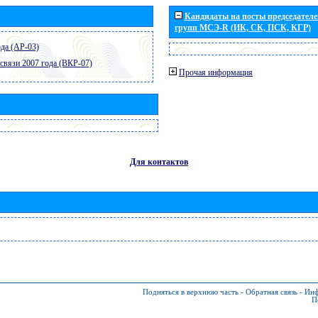
Кандидаты на посты председателей
групп МСЭ-R (ИК, СК, ПСК, КГР)
да (АР-03)
связи 2007 года (ВКР-07)
Прочая информация
Для контактов
Подняться в верхнюю часть
-
Обратная связь
-
Инф
П