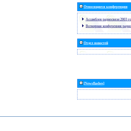
Относящиеся конференции
Ассамблея радиосвязи 2003 го
Всемирная конференция радио
Отдел новостей
[Newsflashes]