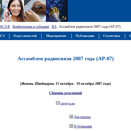
МСЭ-R
:
Конференции и собрания
:
RA
: Ассамблея радиосвязи 2007 года (АР-07)
МСЭ
Отдел новостей
Мероприятия
Публикации
Статистика
С
Ассамблея радиосвязи 2007 года (АР-07)
(Женева, Швейцария, 15 октября - 19 октября 2007 года)
Сборник резолюций
Свернуть все
Документы
Публикации