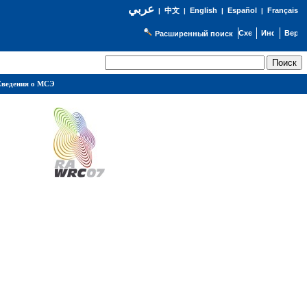
عربي
English
Español
Français
|
中文
|
|
|
Расширенный поиск
ведения о МСЭ