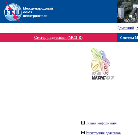
Домашний
:
Сектор радиосвязи (МСЭ-R)
Секторы 
Общая информация
Регистрация делегатов