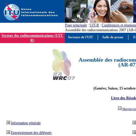
Page principale
:
UIT-R
:
Conférences et réunion
Assemblée des radiocommunications 2007 (AR-
Secteur des radiocommunications (UIT-
Secteurs de l'UIT
Salle de presse
E
R)
Assemblée des radiocom
(AR-07
(Genève, Suisse, 15 octobre
Livre des Résol
Masquer to
Information générale
Enregistrement des délégués