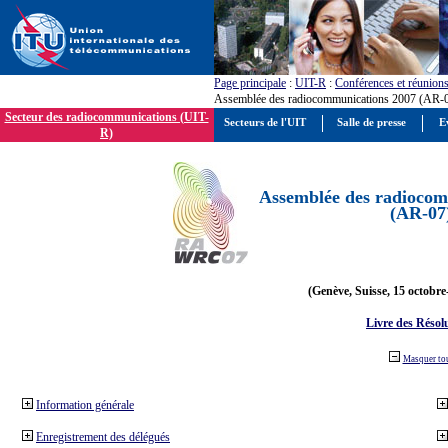
Page principale
:
UIT-R
:
Conférences et réunion
Assemblée des radiocommunications 2007 (AR-
Secteur des radiocommunications (UIT-
Secteurs de l'UIT
Salle de presse
E
R)
Assemblée des radiocom
(AR-07
(Genève, Suisse, 15 octobre
Livre des Résol
Masquer to
Information générale
Enregistrement des délégués