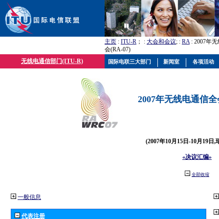
主页
:
ITU-R
； :
大会和会议
; :
RA
: 2007
会(RA-07)
无线电通信部门(ITU-R)
国际电联三大部门
新闻室
各项活动
2007年无线电通信全会(
(2007年10月15日-10月19日
«决议汇编»
全部收缩
一般信息
代表注册