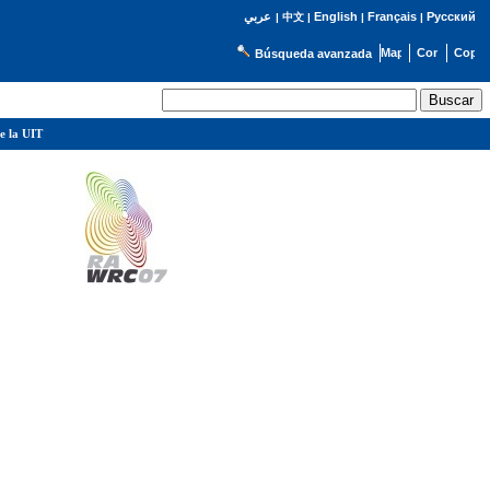
English
Français
Русский
عربي
|
中文
|
|
|
Búsqueda avanzada
e la UIT