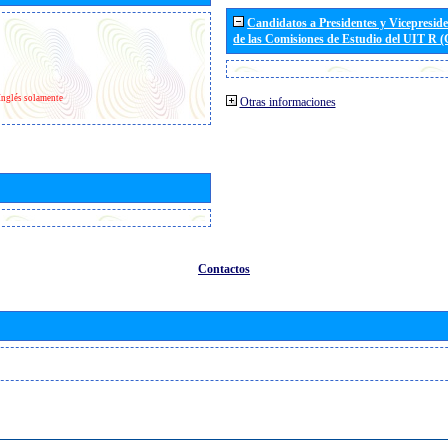
Candidatos a Presidentes y Vicepresid
de las Comisiones de Estudio del UIT R 
Inglés solamente
Otras informaciones
Contactos