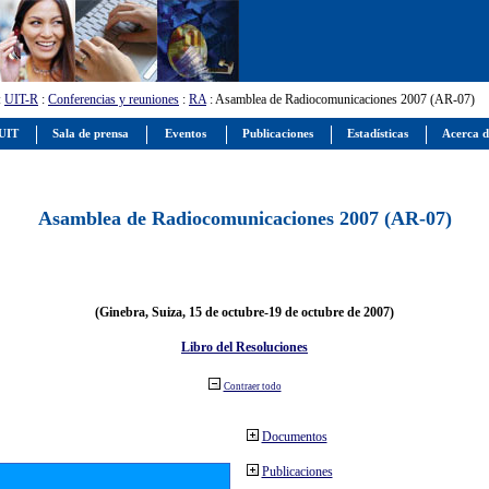
:
UIT-R
:
Conferencias y reuniones
:
RA
: Asamblea de Radiocomunicaciones 2007 (AR-07)
 UIT
Sala de prensa
Eventos
Publicaciones
Estadísticas
Acerca d
Asamblea de Radiocomunicaciones 2007 (AR-07)
(Ginebra, Suiza, 15 de octubre-19 de octubre de 2007)
Libro del Resoluciones
Contraer todo
Documentos
Publicaciones