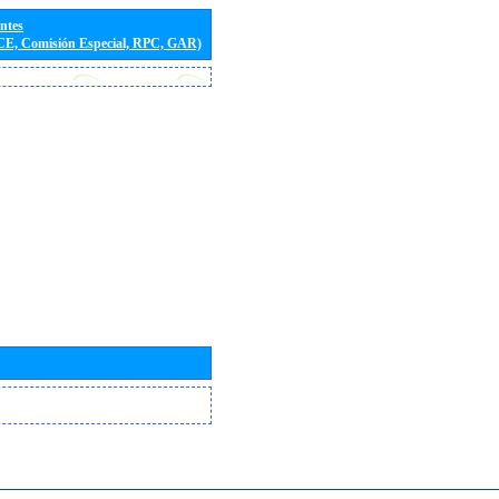
entes
(CE, Comisión Especial, RPC, GAR)