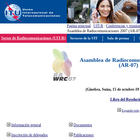
Pagína principal
:
UIT-R
:
Conferencias y reunio
Asamblea de Radiocomunicaciones 2007 (AR-07
Sector de Radiocomunicaciones (UIT-R)
Sectores de la UIT
Sala de prensa
Asamblea de Radiocomun
(AR-07)
(Ginebra, Suiza, 15 de octubre-19
Libro del Resoluci
Expandir todo
Información general
Documentos
Inscripción de delegados
Publicaciones