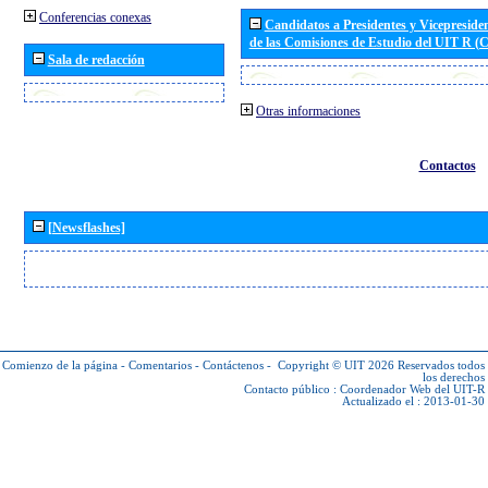
Conferencias conexas
Candidatos a Presidentes y Vicepreside
de las Comisiones de Estudio del UIT R 
Sala de redacción
Otras informaciones
Contactos
[Newsflashes]
Comienzo de la página
-
Comentarios
-
Contáctenos
-
Copyright © UIT 2026
Reservados todos
los derechos
Contacto público :
Coordenador Web del UIT-R
Actualizado el : 2013-01-30