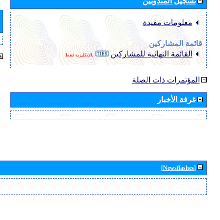
تسجيل المندوبين
معلومات مفيدة
قائمة المشاركين
القائمة النهائية للمشاركين
بالإنكليزية فقط
المؤتمرات ذات الصلة
غرفة الأخبار
[Newsflashes]