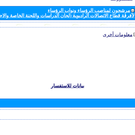
مرشحون لمناصب الرؤساء ونواب الرؤساء
لأفرقة قطاع الاتصالات الراديوية (لجان الدراسات واللجنة الخاصة والا
معلومات أخرى
بيانات للاستفسار