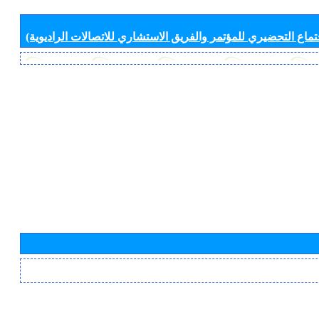
جتماع التحضيري للمؤتمر والفريق الاستشاري للاتصالات الراديوية)