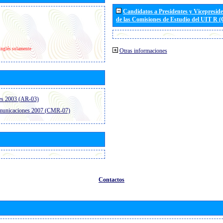
Candidatos a Presidentes y Vicepresid
de las Comisiones de Estudio del UIT R 
Inglés solamente
Otras informaciones
es 2003 (AR-03)
omunicaciones 2007 (CMR-07)
Contactos