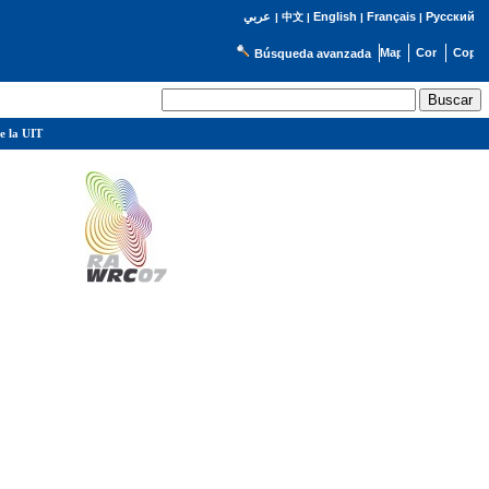
English
Français
Русский
عربي
|
中文
|
|
|
Búsqueda avanzada
e la UIT