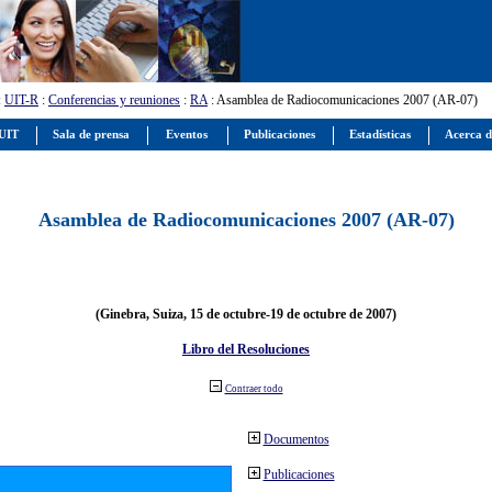
:
UIT-R
:
Conferencias y reuniones
:
RA
: Asamblea de Radiocomunicaciones 2007 (AR-07)
 UIT
Sala de prensa
Eventos
Publicaciones
Estadísticas
Acerca d
Asamblea de Radiocomunicaciones 2007 (AR-07)
(Ginebra, Suiza, 15 de octubre-19 de octubre de 2007)
Libro del Resoluciones
Contraer todo
Documentos
Publicaciones