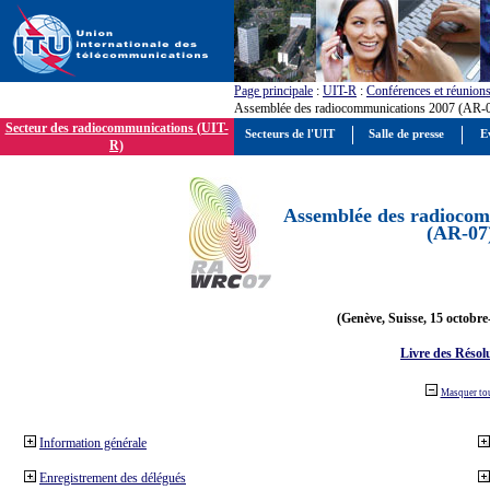
Page principale
:
UIT-R
:
Conférences et réunion
Assemblée des radiocommunications 2007 (AR-
Secteur des radiocommunications (UIT-
Secteurs de l'UIT
Salle de presse
E
R)
Assemblée des radiocom
(AR-07
(Genève, Suisse, 15 octobre
Livre des Résol
Masquer to
Information générale
Enregistrement des délégués