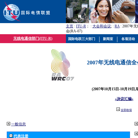
主页
:
ITU-R
； :
大会和会议
; :
RA
: 2007
会(RA-07)
无线电通信部门(ITU-R)
国际电联三大部门
新闻室
各项活动
2007年无线电通信全会(
(2007年10月15日-10月19日
«决议汇编»
全部收缩
一般信息
代表注册