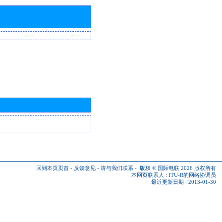
回到本页页首
-
反馈意见
-
请与我们联系
-
版权 © 国际电联 2026
版权所有
本网页联系人 :
ITU-R的网络协调员
最近更新日期 : 2013-01-30