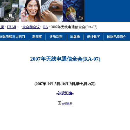
主页
:
ITU-R
； :
大会和会议
; :
RA
: 2007年无线电通信全会(RA-07)
国际电联三大部门
新闻室
各项活动
出版物
统计数字
国际电联简介
2007年无线电通信全会(RA-07)
(2007年10月15日-10月19日,瑞士,日内瓦)
«决议汇编»
全部展开