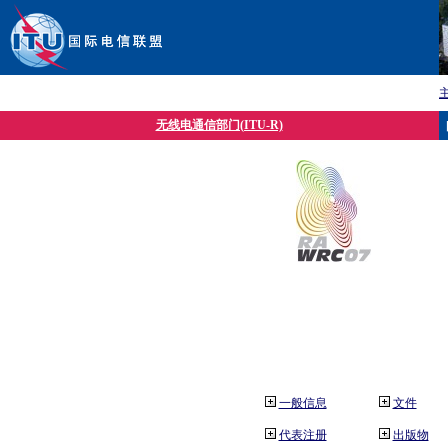
无线电通信部门(ITU-R)
一般信息
文件
代表注册
出版物