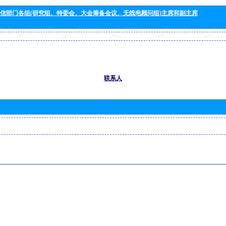
信部门各组(研究组、特委会、大会筹备会议、无线电顾问组)主席和副主席
联系人