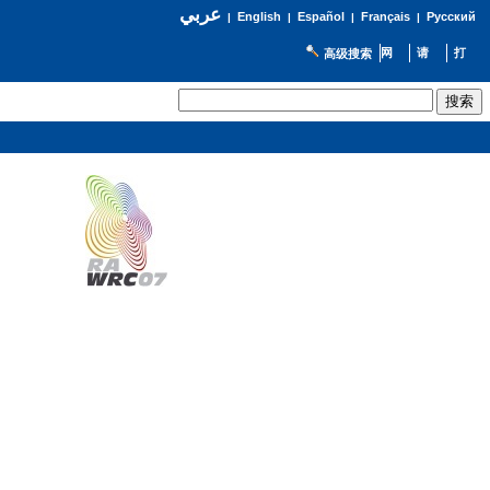
عربي
English
Español
Français
Русский
|
|
|
|
高级搜索