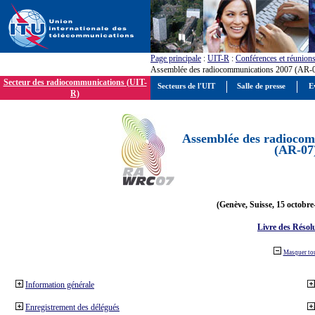
Page principale
:
UIT-R
:
Conférences et réunion
Assemblée des radiocommunications 2007 (AR-
Secteur des radiocommunications (UIT-
Secteurs de l'UIT
Salle de presse
E
R)
Assemblée des radiocom
(AR-07
(Genève, Suisse, 15 octobre
Livre des Résol
Masquer to
Information générale
Enregistrement des délégués