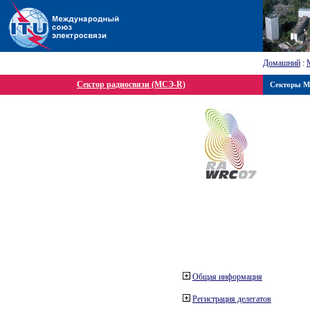
Домашний
:
Сектор радиосвязи (МСЭ-R)
Секторы 
Общая информация
Регистрация делегатов