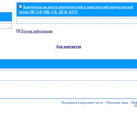
Кандидаты на посты председателей и заместителей председателей
групп МСЭ-R (ИК, СК, ПСК, КГР)
Прочая информация
Для контактов
Подняться в верхнюю часть
-
Обратная связь
-
Инф
П