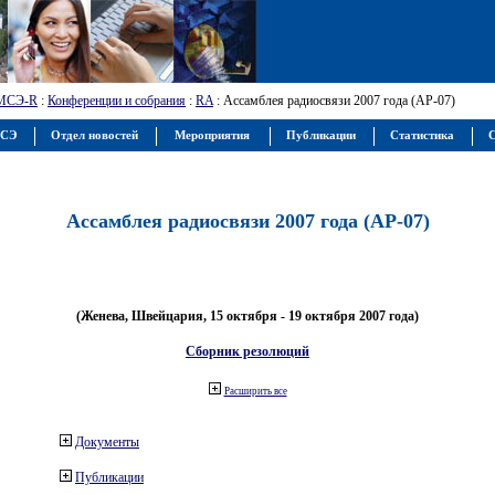
МСЭ-R
:
Конференции и собрания
:
RA
: Ассамблея радиосвязи 2007 года (АР-07)
МСЭ
Отдел новостей
Мероприятия
Публикации
Статистика
С
Ассамблея радиосвязи 2007 года (АР-07)
(Женева, Швейцария, 15 октября - 19 октября 2007 года)
Сборник резолюций
Расширить все
Документы
Публикации