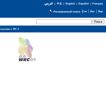
عربي
English
Español
Français
|
中文
|
|
|
Расширенный поиск
ведения о МСЭ