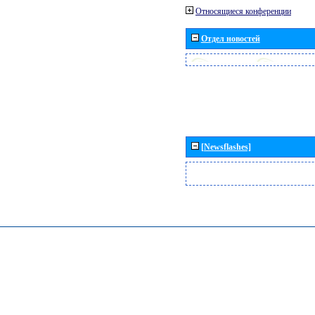
Относящиеся конференции
Отдел новостей
[Newsflashes]