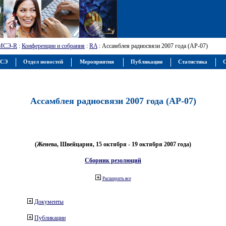
МСЭ-R
:
Конференции и собрания
:
RA
: Ассамблея радиосвязи 2007 года (АР-07)
МСЭ
Отдел новостей
Мероприятия
Публикации
Статистика
С
Ассамблея радиосвязи 2007 года (АР-07)
(Женева, Швейцария, 15 октября - 19 октября 2007 года)
Сборник резолюций
Расширить все
Документы
Публикации