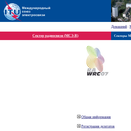
Домашний
:
Сектор радиосвязи (МСЭ-R)
Секторы 
Общая информация
Регистрация делегатов