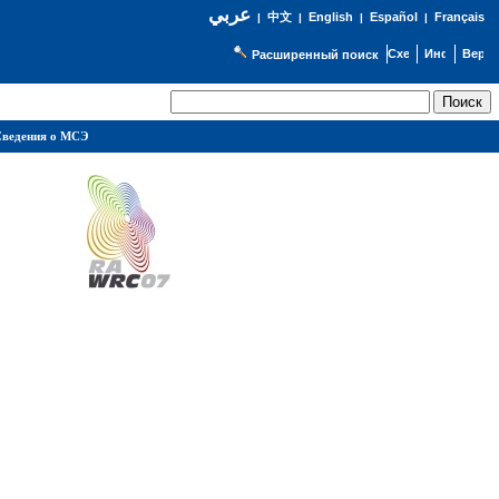
عربي
English
Español
Français
|
中文
|
|
|
Расширенный поиск
ведения о МСЭ