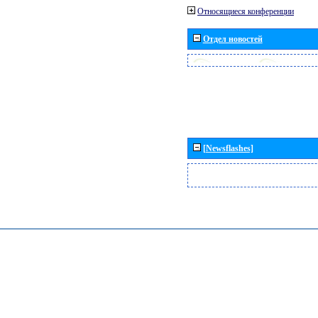
Относящиеся конференции
Отдел новостей
[Newsflashes]