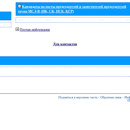
Кандидаты на посты председателей и заместителей председателей
групп МСЭ-R (ИК, СК, ПСК, КГР)
Прочая информация
Для контактов
Подняться в верхнюю часть
-
Обратная связь
-
Инф
П