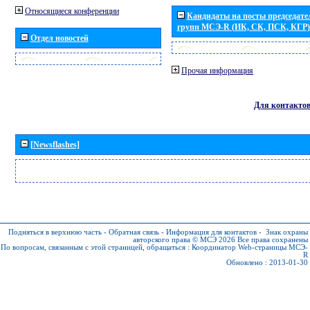
Относящиеся конференции
Кандидаты на посты председател
групп МСЭ-R (ИК, СК, ПСК, КГР)
Отдел новостей
Прочая информация
Для контакто
[Newsflashes]
Подняться в верхнюю часть
-
Обратная связь
-
Информация для контактов
-
Знак охраны
авторского права © МСЭ 2026
Все права сохранены
По вопросам, связанным с этой страницей, обращаться :
Координатор Web-страницы МСЭ-
R
Обновлено : 2013-01-30