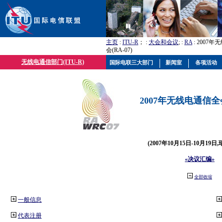
主页
:
ITU-R
； :
大会和会议
; :
RA
: 2007
会(RA-07)
无线电通信部门(ITU-R)
国际电联三大部门
新闻室
各项活动
2007年无线电通信全会(
(2007年10月15日-10月19日
«决议汇编»
全部收缩
一般信息
代表注册