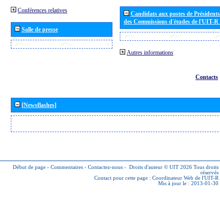
Conférences relatives
Candidats aux postes de Présidents 
des Commissions d'études de l'UIT-R
Salle de presse
Autres informations
Contacts
[Newsflashes]
Début de page
-
Commentaires
-
Contactez-nous
-
Droits d'auteur © UIT 2026
Tous droits
réservés
Contact pour cette page :
Coordinateur Web de l'UIT-R
Mis à jour le : 2013-01-30