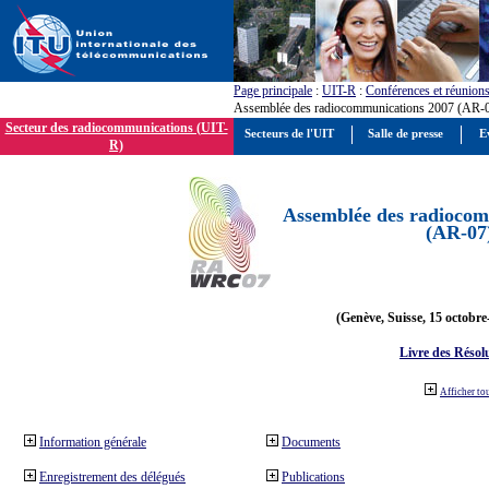
Page principale
:
UIT-R
:
Conférences et réunion
Assemblée des radiocommunications 2007 (AR-
Secteur des radiocommunications (UIT-
Secteurs de l'UIT
Salle de presse
E
R)
Assemblée des radiocom
(AR-07
(Genève, Suisse, 15 octobre
Livre des Résol
Afficher to
Information générale
Documents
Enregistrement des délégués
Publications