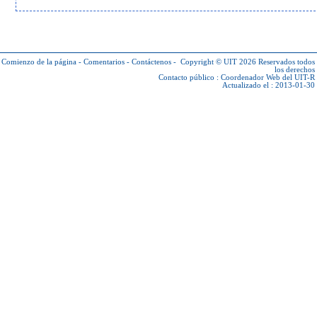
Comienzo de la página
-
Comentarios
-
Contáctenos
-
Copyright © UIT 2026
Reservados todos
los derechos
Contacto público :
Coordenador Web del UIT-R
Actualizado el : 2013-01-30