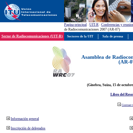
Pagína principal
:
UIT-R
:
Conferencias y reunio
de Radiocomunicaciones 2007 (AR-07)
Sector de Radiocomunicaciones (UIT-R)
Sectores de la UIT
Sala de prensa
Asamblea de Radiocom
(AR-0
(Ginebra, Suiza, 15 de octubre
Libro del Reso
Contraer 
Información general
Inscripción de delegados