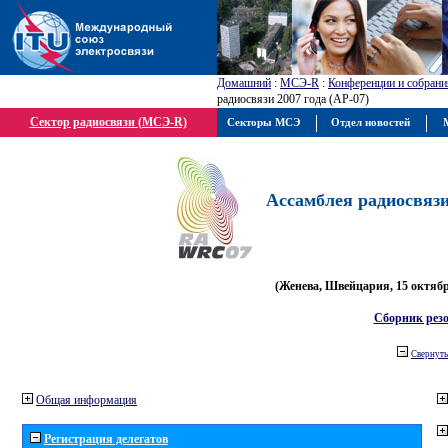
Домашний
:
МСЭ-R
:
Конференции и собрани
радиосвязи 2007 года (АР-07)
Сектор радиосвязи (МСЭ-R)
Секторы МСЭ
Отдел новостей
М
Ассамблея радиосвязи 
(Женева, Швейцария, 15 октября
Сборник рез
Свернуть
Общая информация
Регистрация делегатов