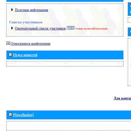
Полезная информация
Список участников
Окончательный список участников
только на английском языке
Относящиеся конференции
Отдел новостей
Для конта
[Newsflashes]