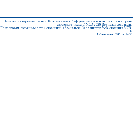
Подняться в верхнюю часть
-
Обратная связь
-
Информация для контактов
-
Знак охраны
авторского права © МСЭ 2026
Все права сохранены
По вопросам, связанным с этой страницей, обращаться :
Координатор Web-страницы МСЭ-
R
Обновлено : 2013-01-30