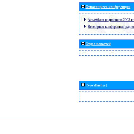
Относящиеся конференции
Ассамблея радиосвязи 2003 го
Всемирная конференция радио
Отдел новостей
[Newsflashes]