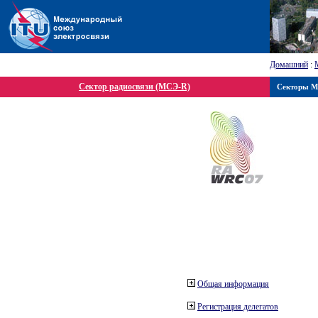
Домашний
:
Сектор радиосвязи (МСЭ-R)
Секторы 
Общая информация
Регистрация делегатов