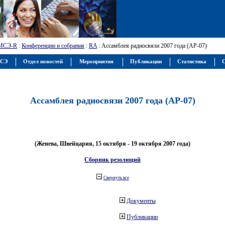
МСЭ-R
:
Конференции и собрания
:
RA
: Ассамблея радиосвязи 2007 года (АР-07)
МСЭ
Отдел новостей
Мероприятия
Публикации
Статистика
С
Ассамблея радиосвязи 2007 года (АР-07)
(Женева, Швейцария, 15 октября - 19 октября 2007 года)
Сборник резолюций
Свернуть все
Документы
Публикации