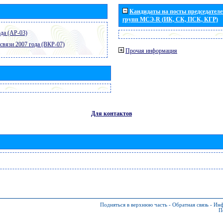
Кандидаты на посты председателей
групп МСЭ-R (ИК, СК, ПСК, КГР)
да (АР-03)
связи 2007 года (ВКР-07)
Прочая информация
Для контактов
Подняться в верхнюю часть
-
Обратная связь
-
Инф
П