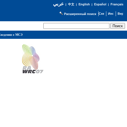
عربي
English
Español
Français
|
中文
|
|
|
Расширенный поиск
ведения о МСЭ