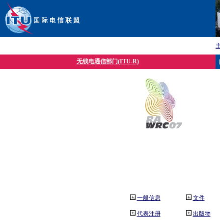
无线电通信部门(ITU-R)
一般信息
文件
代表注册
出版物