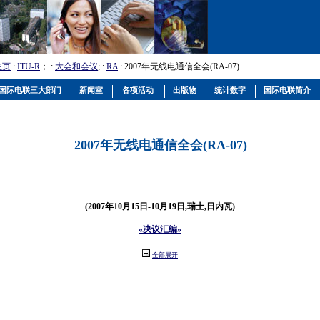
主页
:
ITU-R
； :
大会和会议
; :
RA
: 2007年无线电通信全会(RA-07)
国际电联三大部门
新闻室
各项活动
出版物
统计数字
国际电联简介
2007年无线电通信全会(RA-07)
(2007年10月15日-10月19日,瑞士,日内瓦)
«决议汇编»
全部展开