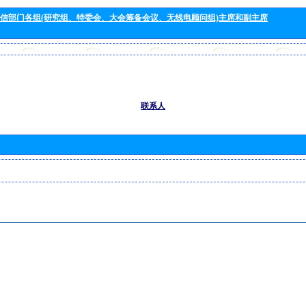
信部门各组(研究组、特委会、大会筹备会议、无线电顾问组)主席和副主席
联系人