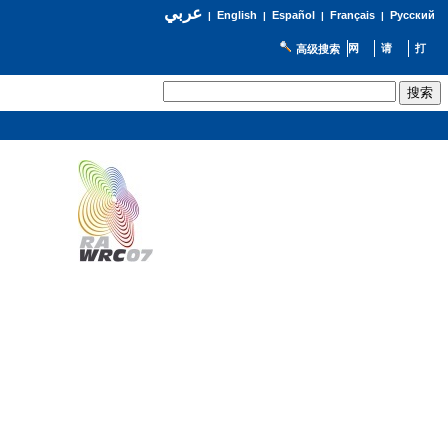
عربي
English
Español
Français
Русский
|
|
|
|
高级搜索