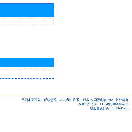
回到本页页首
-
反馈意见
-
请与我们联系
-
版权 © 国际电联 2026
版权所有
本网页联系人 :
ITU-R的网络协调员
最近更新日期 : 2013-01-30