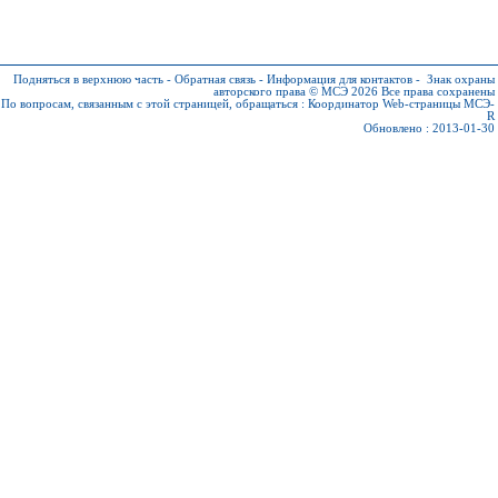
Подняться в верхнюю часть
-
Обратная связь
-
Информация для контактов
-
Знак охраны
авторского права © МСЭ 2026
Все права сохранены
По вопросам, связанным с этой страницей, обращаться :
Координатор Web-страницы МСЭ-
R
Обновлено : 2013-01-30