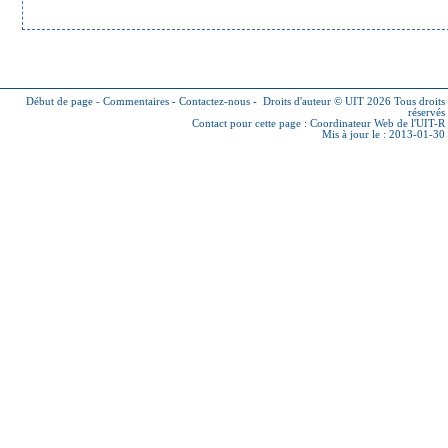
Début de page
-
Commentaires
-
Contactez-nous
-
Droits d'auteur © UIT 2026
Tous droits
réservés
Contact pour cette page :
Coordinateur Web de l'UIT-R
Mis à jour le : 2013-01-30