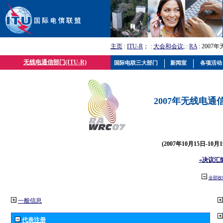
主页
:
ITU-R
； :
大会和会议
; :
RA
: 2007
无线电通信部门(ITU-R)
国际电联三大部门
新闻室
各项活动
2007年无线电通信
(2007年10月15日-10
«决议汇
全部收
一般信息
代表注册