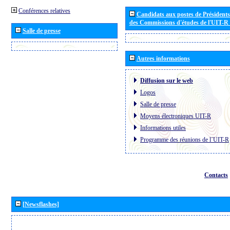
Conférences relatives
Candidats aux postes de Présidents 
des Commissions d'études de l'UIT-R
Salle de presse
Autres informations
Diffusion sur le web
Logos
Salle de presse
Moyens électroniques UIT-R
Informations utiles
Programme des réunions de l´UIT-R
Contacts
[Newsflashes]