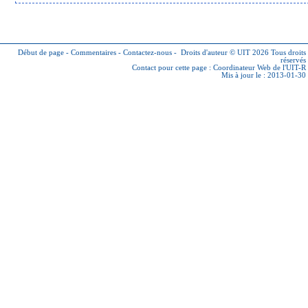
Début de page
-
Commentaires
-
Contactez-nous
-
Droits d'auteur © UIT 2026
Tous droits
réservés
Contact pour cette page :
Coordinateur Web de l'UIT-R
Mis à jour le : 2013-01-30