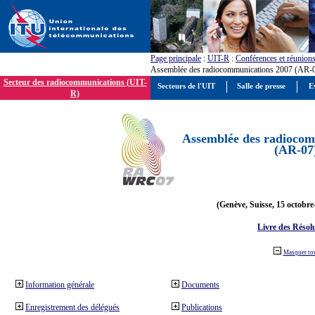
Page principale
:
UIT-R
:
Conférences et réunion
Assemblée des radiocommunications 2007 (AR-
Secteur des radiocommunications (UIT-
Secteurs de l'UIT
Salle de presse
E
R)
Assemblée des radiocom
(AR-07
(Genève, Suisse, 15 octobre
Livre des Résol
Masquer to
Information générale
Documents
Enregistrement des délégués
Publications