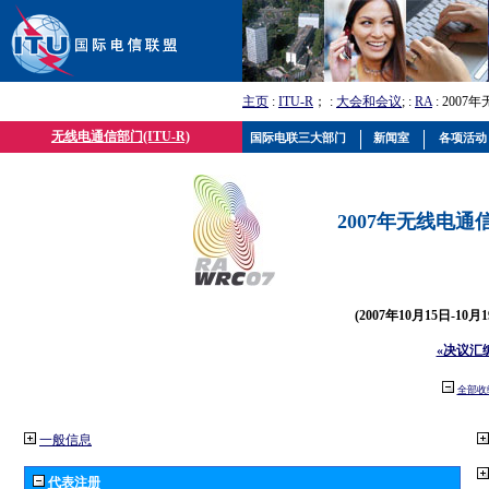
主页
:
ITU-R
； :
大会和会议
; :
RA
: 2007
无线电通信部门(ITU-R)
国际电联三大部门
新闻室
各项活动
2007年无线电通信
(2007年10月15日-10
«决议汇
全部收
一般信息
代表注册