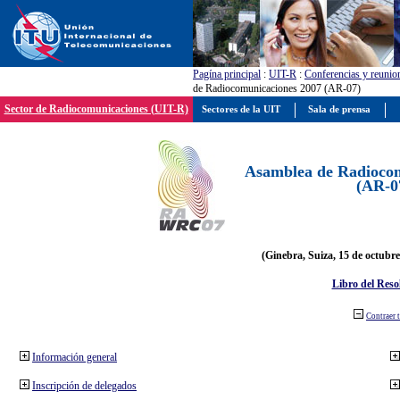
Pagína principal
:
UIT-R
:
Conferencias y reunio
de Radiocomunicaciones 2007 (AR-07)
Sector de Radiocomunicaciones (UIT-R)
Sectores de la UIT
Sala de prensa
Asamblea de Radiocom
(AR-0
(Ginebra, Suiza, 15 de octubre
Libro del Reso
Contraer 
Información general
Inscripción de delegados