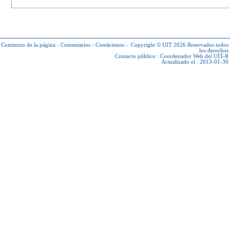
Comienzo de la página
-
Comentarios
-
Contáctenos
-
Copyright © UIT 2026
Reservados todos
los derechos
Contacto público :
Coordenador Web del UIT-R
Actualizado el : 2013-01-30