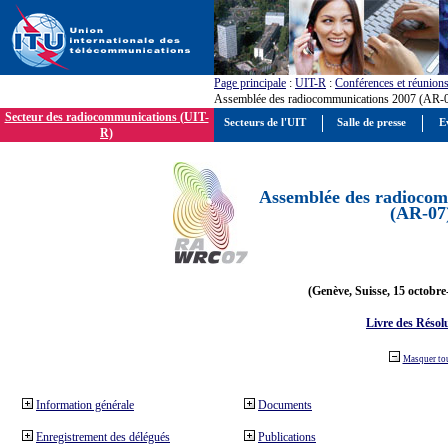
Page principale
:
UIT-R
:
Conférences et réunion
Assemblée des radiocommunications 2007 (AR-
Secteur des radiocommunications (UIT-
Secteurs de l'UIT
Salle de presse
E
R)
Assemblée des radiocom
(AR-07
(Genève, Suisse, 15 octobre
Livre des Résol
Masquer to
Information générale
Documents
Enregistrement des délégués
Publications