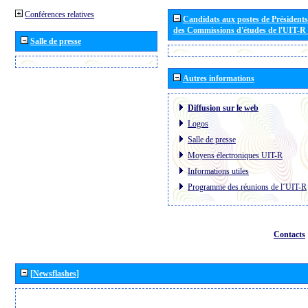
Conférences relatives
Candidats aux postes de Présidents 
des Commissions d'études de l'UIT-R
Salle de presse
Autres informations
Diffusion sur le web
Logos
Salle de presse
Moyens électroniques UIT-R
Informations utiles
Programme des réunions de l´UIT-R
Contacts
[Newsflashes]