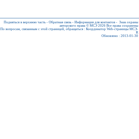
Подняться в верхнюю часть
-
Обратная связь
-
Информация для контактов
-
Знак охраны
авторского права © МСЭ 2026
Все права сохранены
По вопросам, связанным с этой страницей, обращаться :
Координатор Web-страницы МСЭ-
R
Обновлено : 2013-01-30