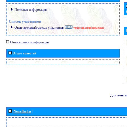
Полезная информация
Список участников
Окончательный список участников
только на английском языке
Относящиеся конференции
Отдел новостей
Для конта
[Newsflashes]