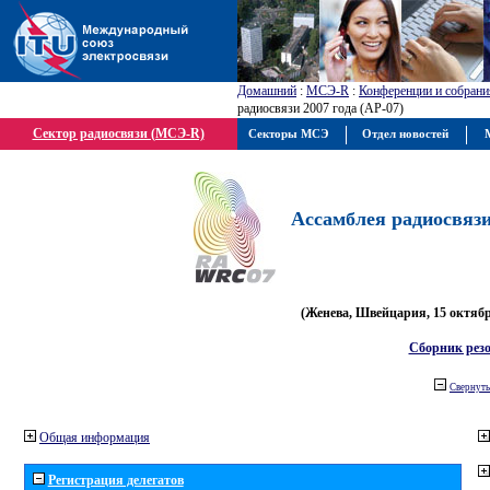
Домашний
:
МСЭ-R
:
Конференции и собрани
радиосвязи 2007 года (АР-07)
Сектор радиосвязи (МСЭ-R)
Секторы МСЭ
Отдел новостей
М
Ассамблея радиосвязи 
(Женева, Швейцария, 15 октября
Сборник рез
Свернуть
Общая информация
Регистрация делегатов