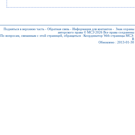
Подняться в верхнюю часть
-
Обратная связь
-
Информация для контактов
-
Знак охраны
авторского права © МСЭ 2026
Все права сохранены
По вопросам, связанным с этой страницей, обращаться :
Координатор Web-страницы МСЭ-
R
Обновлено : 2013-01-30