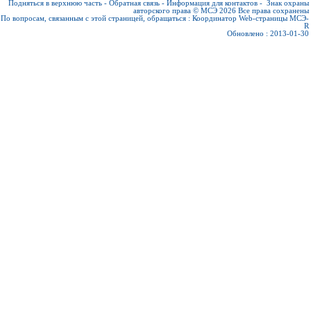
Подняться в верхнюю часть
-
Обратная связь
-
Информация для контактов
-
Знак охраны
авторского права © МСЭ 2026
Все права сохранены
По вопросам, связанным с этой страницей, обращаться :
Координатор Web-страницы МСЭ-
R
Обновлено : 2013-01-30