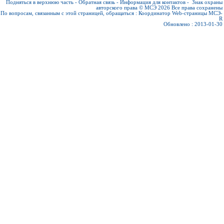
Подняться в верхнюю часть
-
Обратная связь
-
Информация для контактов
-
Знак охраны
авторского права © МСЭ 2026
Все права сохранены
По вопросам, связанным с этой страницей, обращаться :
Координатор Web-страницы МСЭ-
R
Обновлено : 2013-01-30