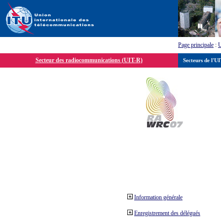
Page principale
:
Secteur des radiocommunications (UIT-R)
Secteurs de l'U
Information générale
Enregistrement des délégués