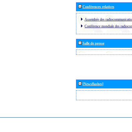
Conférences relatives
Assembée des radiocommunicati
Conférence mondiale des radioc
Salle de presse
[Newsflashes]