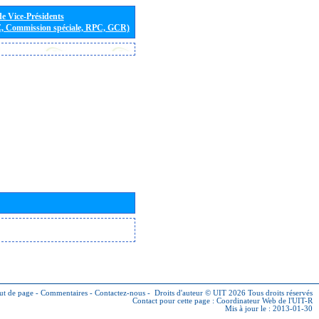
de Vice-Présidents
E, Commission spéciale, RPC, GCR)
ut de page
-
Commentaires
-
Contactez-nous
-
Droits d'auteur © UIT 2026
Tous droits réservés
Contact pour cette page :
Coordinateur Web de l'UIT-R
Mis à jour le : 2013-01-30