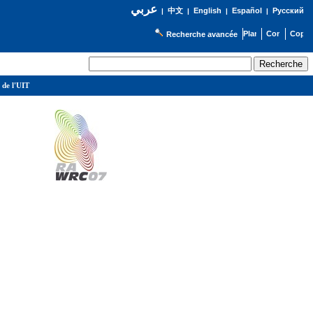
عربي
English
Español
Русский
|
中文
|
|
|
Recherche avancée
 de l'UIT