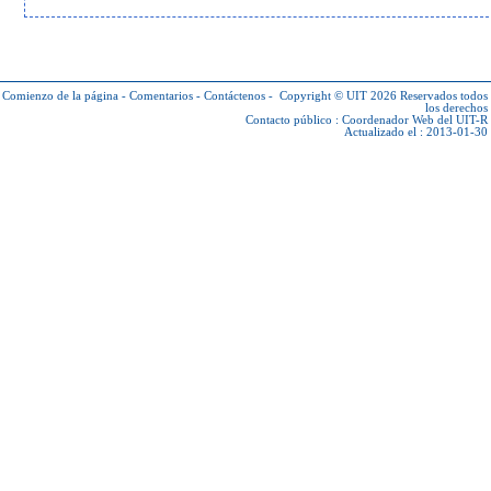
Comienzo de la página
-
Comentarios
-
Contáctenos
-
Copyright © UIT 2026
Reservados todos
los derechos
Contacto público :
Coordenador Web del UIT-R
Actualizado el : 2013-01-30