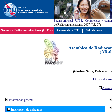
Pagína principal
:
UIT-R
:
Conferencias y reunio
de Radiocomunicaciones 2007 (AR-07)
Sector de Radiocomunicaciones (UIT-R)
Sectores de la UIT
Sala de prensa
Asamblea de Radiocom
(AR-0
(Ginebra, Suiza, 15 de octubre
Libro del Reso
Contraer 
Información general
Inscripción de delegados