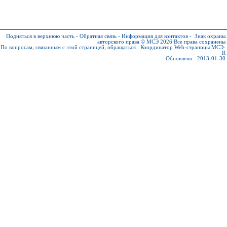
Подняться в верхнюю часть
-
Обратная связь
-
Информация для контактов
-
Знак охраны
авторского права © МСЭ 2026
Все права сохранены
По вопросам, связанным с этой страницей, обращаться :
Координатор Web-страницы МСЭ-
R
Обновлено : 2013-01-30