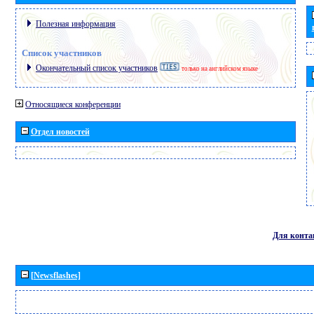
Полезная информация
Список участников
Окончательный список участников
только на английском языке
Относящиеся конференции
Отдел новостей
Для конта
[Newsflashes]