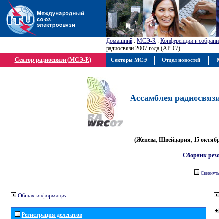
Домашний
:
МСЭ-R
:
Конференции и собрани
радиосвязи 2007 года (АР-07)
Сектор радиосвязи (МСЭ-R)
Секторы МСЭ
Отдел новостей
М
Ассамблея радиосвязи 
(Женева, Швейцария, 15 октября
Сборник рез
Свернуть
Общая информация
Регистрация делегатов