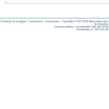
Comienzo de la página
-
Comentarios
-
Contáctenos
-
Copyright © UIT 2026
Reservados todos
los derechos
Contacto público :
Coordenador Web del UIT-R
Actualizado el : 2013-01-30