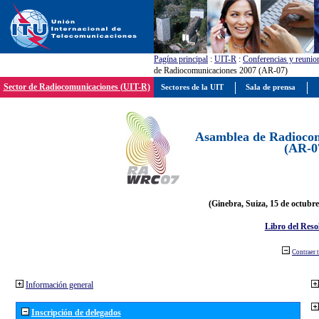
Pagína principal
:
UIT-R
:
Conferencias y reunio
de Radiocomunicaciones 2007 (AR-07)
Sector de Radiocomunicaciones (UIT-R)
Sectores de la UIT
Sala de prensa
Asamblea de Radiocom
(AR-0
(Ginebra, Suiza, 15 de octubre
Libro del Reso
Contraer 
Información general
Inscripción de delegados