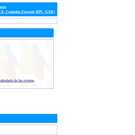
entes
(CE, Comisión Especial, RPC, GAR)
alendario de los eventos