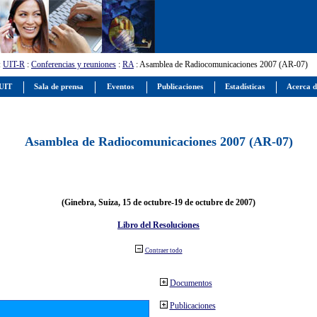
:
UIT-R
:
Conferencias y reuniones
:
RA
: Asamblea de Radiocomunicaciones 2007 (AR-07)
 UIT
Sala de prensa
Eventos
Publicaciones
Estadísticas
Acerca d
Asamblea de Radiocomunicaciones 2007 (AR-07)
(Ginebra, Suiza, 15 de octubre-19 de octubre de 2007)
Libro del Resoluciones
Contraer todo
Documentos
Publicaciones