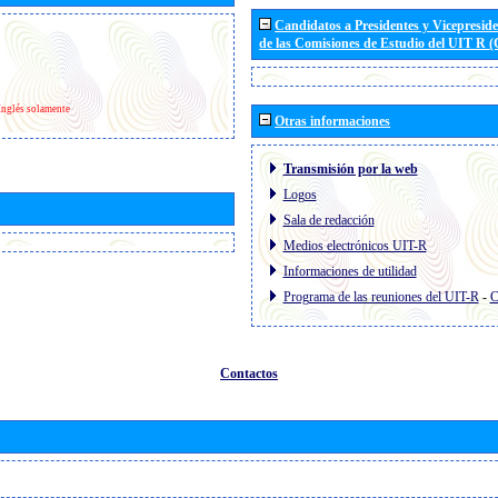
Candidatos a Presidentes y Vicepresid
de las Comisiones de Estudio del UIT R 
Inglés solamente
Otras informaciones
Transmisión por la web
Logos
Sala de redacción
Medios electrónicos UIT-R
Informaciones de utilidad
Programa de las reuniones del UIT-R
-
C
Contactos