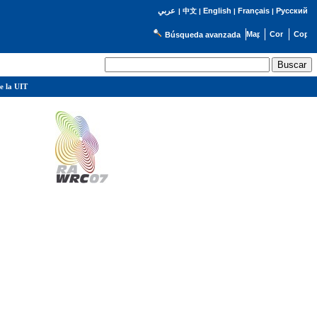
English
Français
Русский
عربي
|
中文
|
|
|
Búsqueda avanzada
e la UIT