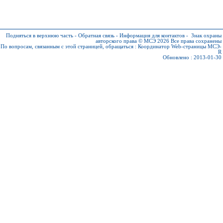
Подняться в верхнюю часть
-
Обратная связь
-
Информация для контактов
-
Знак охраны
авторского права © МСЭ 2026
Все права сохранены
По вопросам, связанным с этой страницей, обращаться :
Координатор Web-страницы МСЭ-
R
Обновлено : 2013-01-30