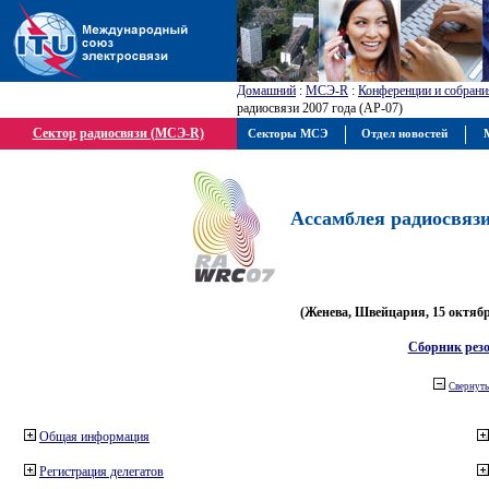
Домашний
:
МСЭ-R
:
Конференции и собрани
радиосвязи 2007 года (АР-07)
Сектор радиосвязи (МСЭ-R)
Секторы МСЭ
Отдел новостей
М
Ассамблея радиосвязи 
(Женева, Швейцария, 15 октября
Сборник рез
Свернуть
Общая информация
Регистрация делегатов