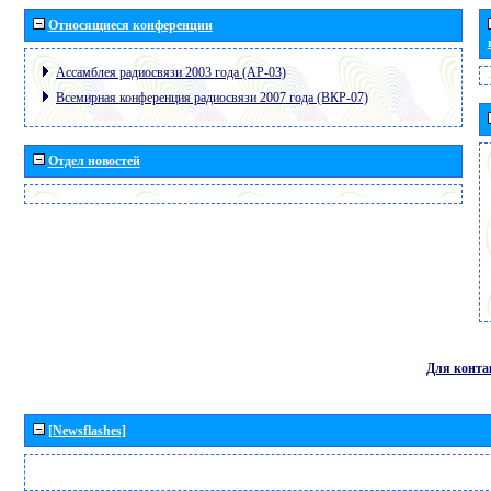
Относящиеся конференции
Ассамблея радиосвязи 2003 года (АР-03)
Всемирная конференция радиосвязи 2007 года (ВКР-07)
Отдел новостей
Для конта
[Newsflashes]