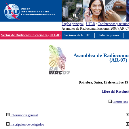
Pagína principal
:
UIT-R
:
Conferencias y reunio
Asamblea de Radiocomunicaciones 2007 (AR-07
Sector de Radiocomunicaciones (UIT-R)
Sectores de la UIT
Sala de prensa
Asamblea de Radiocomun
(AR-07)
(Ginebra, Suiza, 15 de octubre-19
Libro del Resoluci
Contraer todo
Información general
Inscripción de delegados