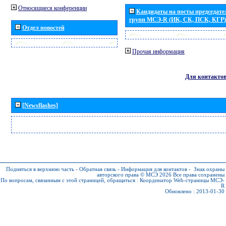
Относящиеся конференции
Кандидаты на посты председател
групп МСЭ-R (ИК, СК, ПСК, КГР)
Отдел новостей
Прочая информация
Для контакто
[Newsflashes]
Подняться в верхнюю часть
-
Обратная связь
-
Информация для контактов
-
Знак охраны
авторского права © МСЭ 2026
Все права сохранены
По вопросам, связанным с этой страницей, обращаться :
Координатор Web-страницы МСЭ-
R
Обновлено : 2013-01-30