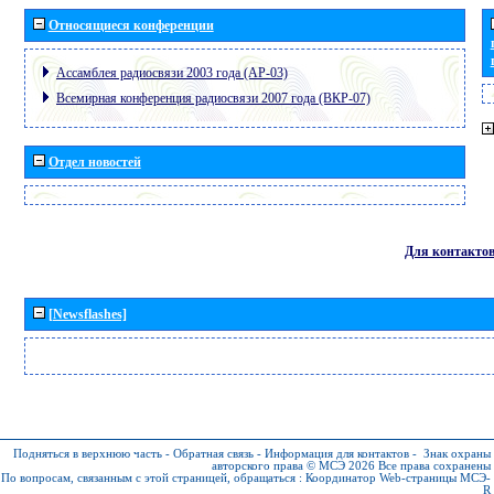
Относящиеся конференции
Ассамблея радиосвязи 2003 года (АР-03)
Всемирная конференция радиосвязи 2007 года (ВКР-07)
Отдел новостей
Для контакто
[Newsflashes]
Подняться в верхнюю часть
-
Обратная связь
-
Информация для контактов
-
Знак охраны
авторского права © МСЭ 2026
Все права сохранены
По вопросам, связанным с этой страницей, обращаться :
Координатор Web-страницы МСЭ-
R