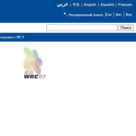
عربي
English
Español
Français
|
中文
|
|
|
Расширенный поиск
ведения о МСЭ