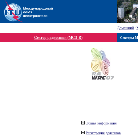
Домашний
:
Сектор радиосвязи (МСЭ-R)
Секторы 
Общая информация
Регистрация делегатов