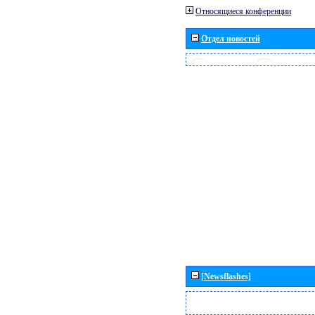
Относящиеся конференции
Отдел новостей
[Newsflashes]