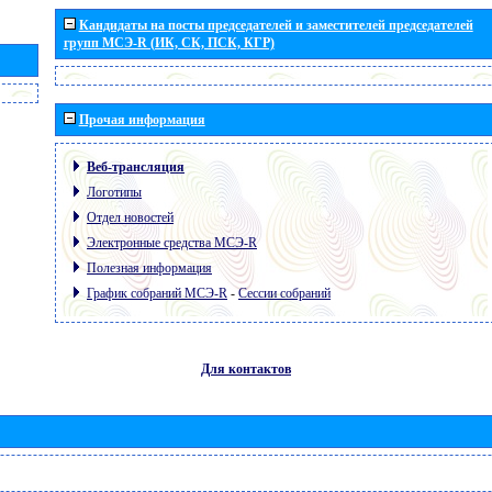
Кандидаты на посты председателей и заместителей председателей
групп МСЭ-R (ИК, СК, ПСК, КГР)
Прочая информация
Веб-трансляция
Логотипы
Отдел новостей
Электронные средства МСЭ-R
Полезная информация
График собраний МСЭ-R
-
Сессии собраний
Для контактов