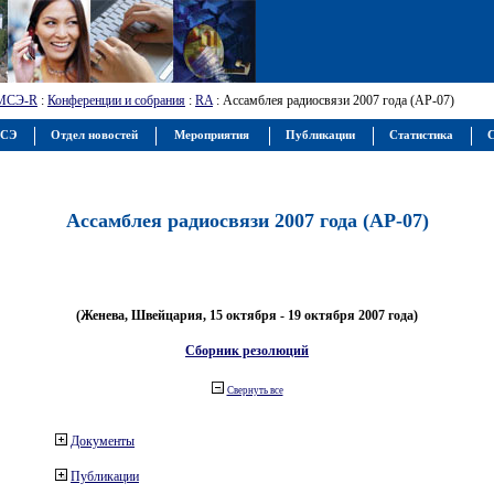
МСЭ-R
:
Конференции и собрания
:
RA
: Ассамблея радиосвязи 2007 года (АР-07)
МСЭ
Отдел новостей
Мероприятия
Публикации
Статистика
С
Ассамблея радиосвязи 2007 года (АР-07)
(Женева, Швейцария, 15 октября - 19 октября 2007 года)
Сборник резолюций
Свернуть все
Документы
Публикации