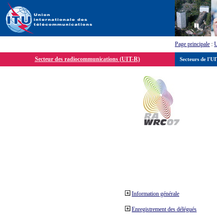
Page principale
:
Secteur des radiocommunications (UIT-R)
Secteurs de l'U
Information générale
Enregistrement des délégués