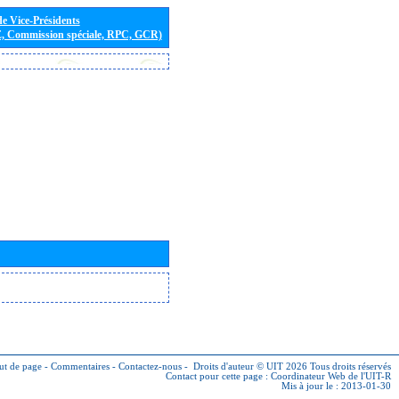
de Vice-Présidents
E, Commission spéciale, RPC, GCR)
ut de page
-
Commentaires
-
Contactez-nous
-
Droits d'auteur © UIT 2026
Tous droits réservés
Contact pour cette page :
Coordinateur Web de l'UIT-R
Mis à jour le : 2013-01-30