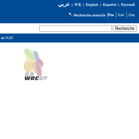
عربي
English
Español
Русский
|
中文
|
|
|
Recherche avancée
 de l'UIT