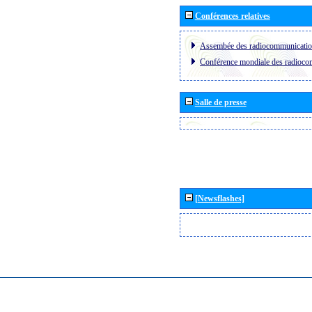
Conférences relatives
Assembée des radiocommunicati
Conférence mondiale des radioc
Salle de presse
[Newsflashes]