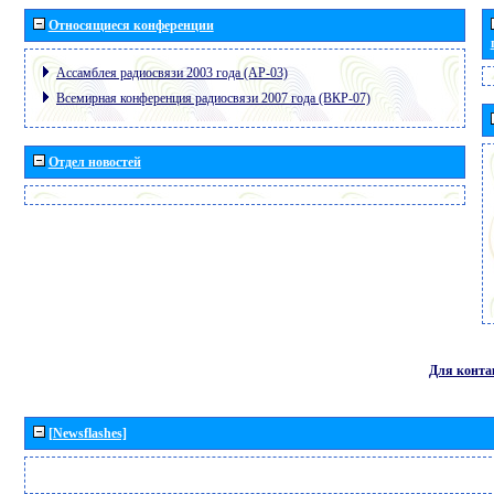
Относящиеся конференции
Ассамблея радиосвязи 2003 года (АР-03)
Всемирная конференция радиосвязи 2007 года (ВКР-07)
Отдел новостей
Для конта
[Newsflashes]