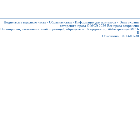
Подняться в верхнюю часть
-
Обратная связь
-
Информация для контактов
-
Знак охраны
авторского права © МСЭ 2026
Все права сохранены
По вопросам, связанным с этой страницей, обращаться :
Координатор Web-страницы МСЭ-
R
Обновлено : 2013-01-30