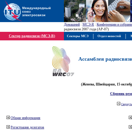
Домашний
:
МСЭ-R
:
Конференции и собрани
радиосвязи 2007 года (АР-07)
Сектор радиосвязи (МСЭ-R)
Секторы МСЭ
Отдел новостей
М
Ассамблея радиосвязи 
(Женева, Швейцария, 15 октября
Сборник рез
Свернуть
Общая информация
Регистрация делегатов