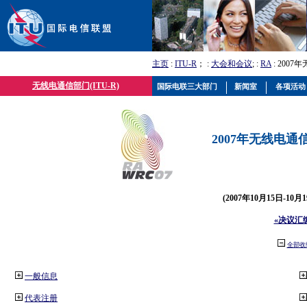
主页
:
ITU-R
； :
大会和会议
; :
RA
: 2007
无线电通信部门(ITU-R)
国际电联三大部门
新闻室
各项活动
2007年无线电通信
(2007年10月15日-10
«决议汇
全部收
一般信息
代表注册