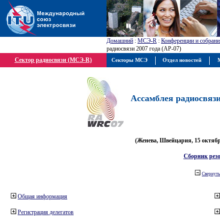
Домашний
:
МСЭ-R
:
Конференции и собрани
радиосвязи 2007 года (АР-07)
Сектор радиосвязи (МСЭ-R)
Секторы МСЭ
Отдел новостей
М
Ассамблея радиосвязи 
(Женева, Швейцария, 15 октября
Сборник рез
Свернуть
Общая информация
Регистрация делегатов