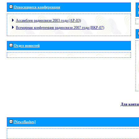
Относящиеся конференции
Ассамблея радиосвязи 2003 года (АР-03)
Всемирная конференция радиосвязи 2007 года (ВКР-07)
Отдел новостей
Для конта
[Newsflashes]