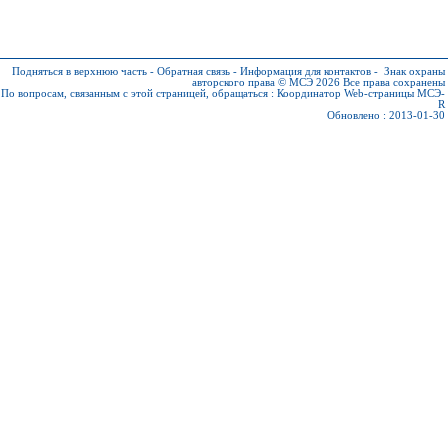
Подняться в верхнюю часть
-
Обратная связь
-
Информация для контактов
-
Знак охраны
авторского права © МСЭ 2026
Все права сохранены
По вопросам, связанным с этой страницей, обращаться :
Координатор Web-страницы МСЭ-
R
Обновлено : 2013-01-30