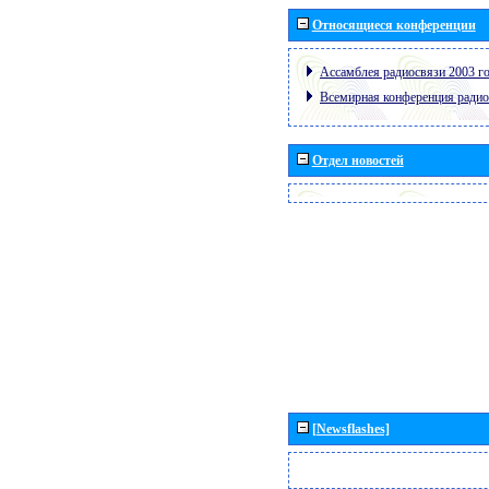
Относящиеся конференции
Ассамблея радиосвязи 2003 го
Всемирная конференция радио
Отдел новостей
[Newsflashes]