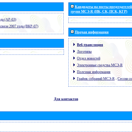
Кандидаты на посты председателей 
групп МСЭ-R (ИК, СК, ПСК, КГР)
да (АР-03)
связи 2007 года (ВКР-07)
Прочая информация
Веб-трансляция
Логотипы
Отдел новостей
Электронные средства МСЭ-R
Полезная информация
График собраний МСЭ-R
-
Сессии с
Для контактов