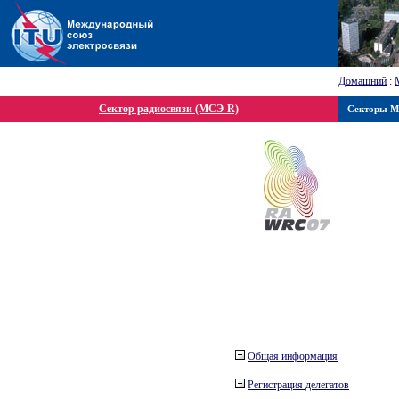
Домашний
:
Сектор радиосвязи (МСЭ-R)
Секторы 
Общая информация
Регистрация делегатов