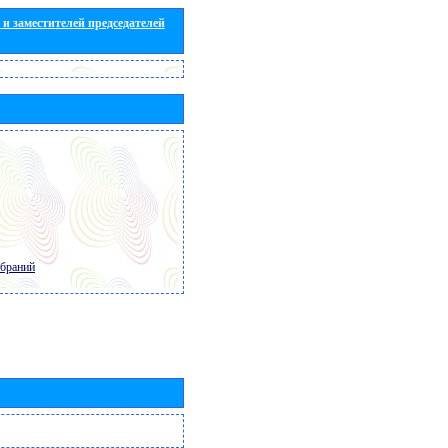
и заместителей председателей
обраний