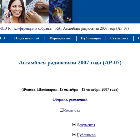
МСЭ-R
:
Конференции и собрания
:
RA
: Ассамблея радиосвязи 2007 года (АР-07)
МСЭ
Отдел новостей
Мероприятия
Публикации
Статистика
С
Ассамблея радиосвязи 2007 года (АР-07)
(Женева, Швейцария, 15 октября - 19 октября 2007 года)
Сборник резолюций
Свернуть все
Документы
Публикации