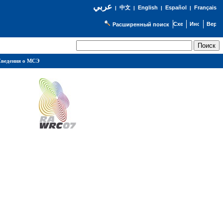
عربي
English
Español
Français
|
中文
|
|
|
Расширенный поиск
ведения о МСЭ